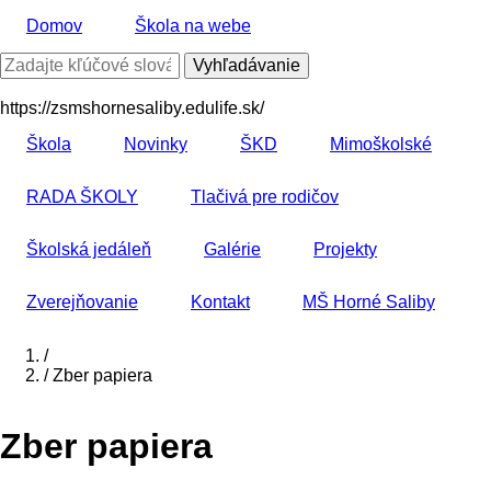
Skočiť
Domov
Škola na webe
na
hlavný
Vyhľadávanie
obsah
https://zsmshornesaliby.edulife.sk/
Škola
Novinky
ŠKD
Mimoškolské
RADA ŠKOLY
Tlačivá pre rodičov
Školská jedáleň
Galérie
Projekty
Zverejňovanie
Kontakt
MŠ Horné Saliby
Domov
/
/
Zber papiera
Breadcrumb
Zber papiera