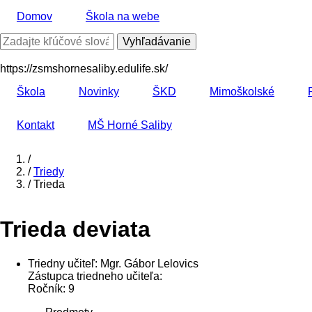
Skočiť
Domov
Škola na webe
na
hlavný
Vyhľadávanie
obsah
https://zsmshornesaliby.edulife.sk/
Škola
Novinky
ŠKD
Mimoškolské
Kontakt
MŠ Horné Saliby
Domov
/
/
Triedy
Breadcrumb
/
Trieda
Trieda deviata
Triedny učiteľ:
Mgr. Gábor Lelovics
Zástupca triedneho učiteľa:
Ročník:
9