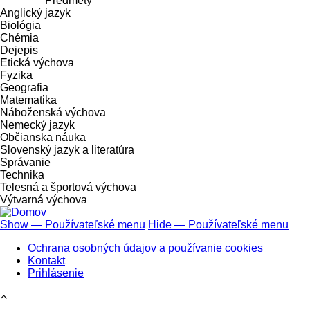
Predmety
Anglický jazyk
Biológia
Chémia
Dejepis
Etická výchova
Fyzika
Geografia
Matematika
Náboženská výchova
Nemecký jazyk
Občianska náuka
Slovenský jazyk a literatúra
Správanie
Technika
Telesná a športová výchova
Výtvarná výchova
Show — Používateľské menu
Hide — Používateľské menu
Používateľské
Ochrana osobných údajov a používanie cookies
menu
Kontakt
Prihlásenie